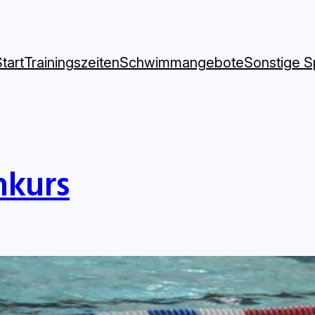
tart
Trainingszeiten
Schwimmangebote
Sonstige 
kurs